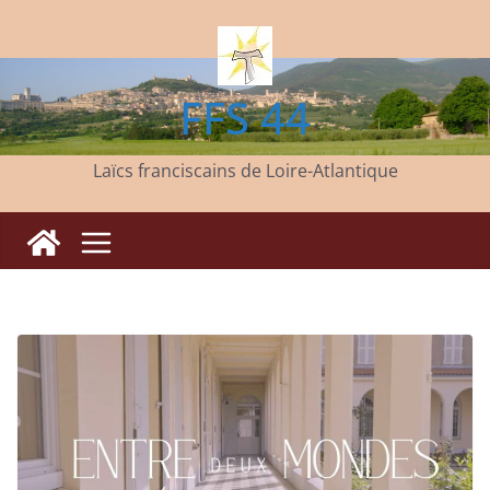
Passer
au
contenu
FFS 44
Laïcs franciscains de Loire-Atlantique