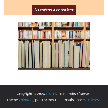
Numéros à consulter
Copyright © 2026
FFS 44
. Tous droits réservés.
Theme
ColorMag
par ThemeGrill. Propulsé par
WordPress
.