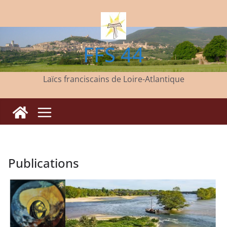
Passer
au
contenu
FFS 44
Laïcs franciscains de Loire-Atlantique
Publications