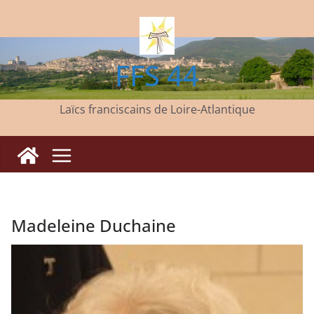
Passer
au
contenu
FFS 44
Laïcs franciscains de Loire-Atlantique
Madeleine Duchaine